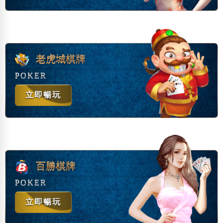
老虎城棋牌
POKER
立即暢玩
百勝棋牌
POKER
立即暢玩