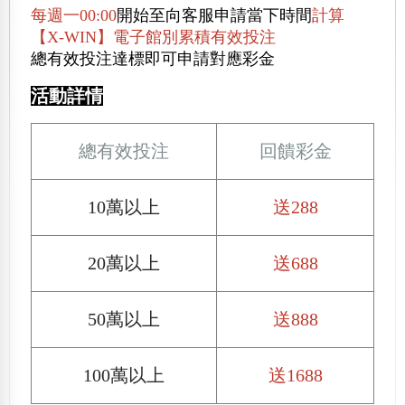
每週一00:00
開始至向客服申請當下時間
計算
【X-WIN】電子館別累積有效投注
總有效投注達標即可申請對應彩金
活動詳情
總有效投注
回饋彩金
10萬以上
送288
20萬以上
送688
50萬以上
送888
100萬以上
送1688