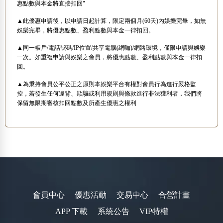
惠點數與本金將直接扣回"
▲此優惠申請後，以申請日起計算，限定兩個月(60天)內娛樂完畢，如無
娛樂完畢，將優惠點數、盈利點數與本金一律扣回。
▲同一帳戶/電話號碼/IP位置/共享電腦(網咖)/網路環境，僅限申請與娛樂
一次。如重複申請與娛樂之會員，將優惠點數、盈利點數與本金一律扣
回。
▲為秉持會員公平公正之原則本娛樂平台有權對會員行為進行嚴格監
控，若發生任何違背、欺騙或利用規則與條款進行非法獲利者，我們將
保留無限期審核扣回點數及所產生優惠之權利
會員中心
優惠活動
交易中心
合營計畫
APP 下載
系統公告
VIP特權